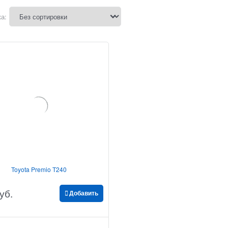
а:
Toyota Premio T240
уб.
Добавить