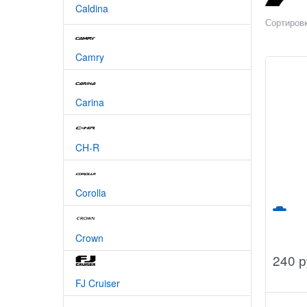
Caldina
Сортировк
Camry
Carina
CH-R
Corolla
Crown
240
 р
FJ Cruiser