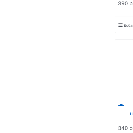
390
 р
Доба
H
340
 р