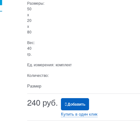
Размеры:
50
x
20
x
80
Вес:
40
гр.
Ед. измерения:
комплект
Количество:
Размер
240
 руб.
Добавить
Купить в один клик