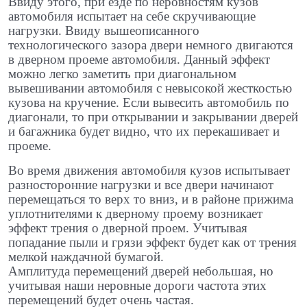
Ввиду этого, при езде по неровностям кузов
автомобиля испытает на себе скручивающие
нагрузки. Ввиду вышеописанного
технологического зазора двери немного двигаются
в дверном проеме автомобиля. Данный эффект
можно легко заметить при диагональном
вывешивании автомобиля с невысокой жесткостью
кузова на кручение. Если вывесить автомобиль по
диагонали, то при открывании и закрывании дверей
и багажника будет видно, что их перекашивает и
проеме.
Во время движения автомобиля кузов испытывает
разносторонние нагрузки и все двери начинают
перемещаться то верх то вниз, и в районе прижима
уплотнителями к дверному проему возникает
эффект трения о дверной проем. Учитывая
попадание пыли и грязи эффект будет как от трения
мелкой наждачной бумагой.
Амплитуда перемещений дверей небольшая, но
учитывая наши неровные дороги частота этих
перемещений будет очень частая.