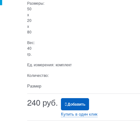
Размеры:
50
x
20
x
80
Вес:
40
гр.
Ед. измерения:
комплект
Количество:
Размер
240
 руб.
Добавить
Купить в один клик